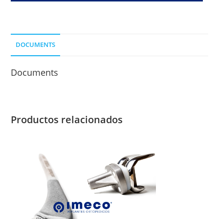
NO
CEMENTADO
-
DOCUMENTS
PB
12
Documents
cantidad
Productos relacionados