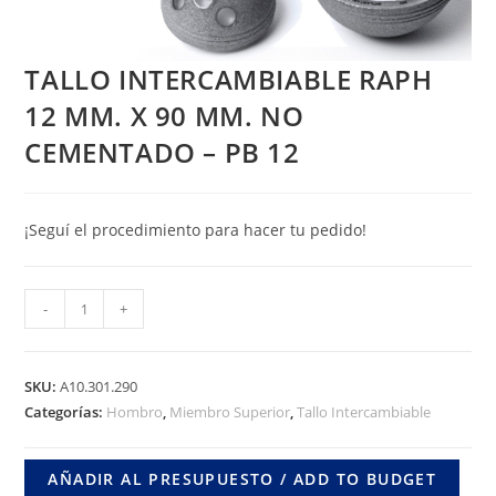
TALLO INTERCAMBIABLE RAPH
12 MM. X 90 MM. NO
CEMENTADO – PB 12
¡Seguí el procedimiento para hacer tu pedido!
TALLO
-
+
INTERCAMBIABLE
RAPH
12
SKU:
A10.301.290
MM.
Categorías:
Hombro
,
Miembro Superior
,
Tallo Intercambiable
X
90
AÑADIR AL PRESUPUESTO / ADD TO BUDGET
MM.