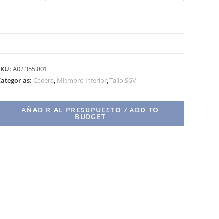
TALLO
SGV
SKU:
A07.355.801
DE
Categorías:
Cadera
,
Miembro Inferior
,
Tallo SGV
REVISIÓN
CONO
AÑADIR AL PRESUPUESTO / ADD TO
12/14
BUDGET
cantidad