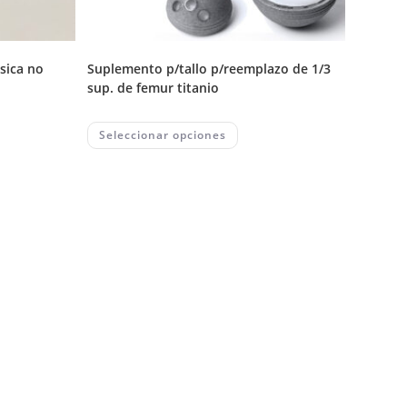
suplemento p/tallo p/reemplazo de 1/3
sup. de femur titanio
This
Seleccionar opciones
uct
product
has
ple
multiple
nts.
variants.
The
ons
options
may
be
en
chosen
on
the
uct
product
page