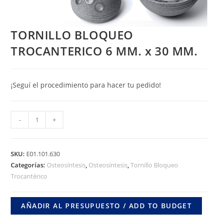
TORNILLO BLOQUEO
TROCANTERICO 6 MM. x 30 MM.
¡Seguí el procedimiento para hacer tu pedido!
TORNILLO
-
+
BLOQUEO
TROCANTERICO
6
SKU:
E01.101.630
MM.
Categorías:
Osteosíntesis
,
Osteosíntesis
,
Tornillo Bloqueo
Trocantérico
x
30
MM.
AÑADIR AL PRESUPUESTO / ADD TO BUDGET
cantidad