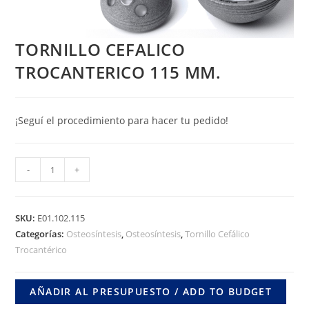
TORNILLO CEFALICO
TROCANTERICO 115 MM.
¡Seguí el procedimiento para hacer tu pedido!
TORNILLO
-
+
CEFALICO
TROCANTERICO
115
SKU:
E01.102.115
MM.
Categorías:
Osteosíntesis
,
Osteosíntesis
,
Tornillo Cefálico
Trocantérico
cantidad
AÑADIR AL PRESUPUESTO / ADD TO BUDGET