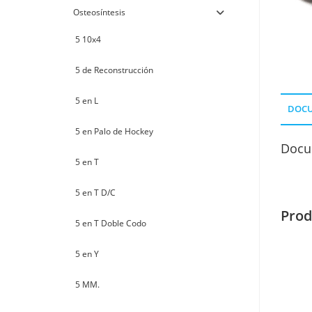
Osteosíntesis
5 10x4
5 de Reconstrucción
5 en L
DOC
5 en Palo de Hockey
Docu
5 en T
5 en T D/C
Prod
5 en T Doble Codo
5 en Y
5 MM.