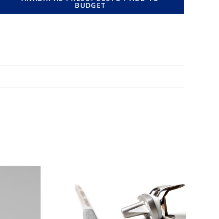
BUDGET
MM.
cantidad