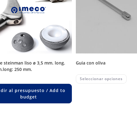
guia con oliva
.long: 250 mm.
This
Seleccionar opciones
prod
has
multi
dir al presupuesto / Add to
varia
budget
The
opti
may
be
chos
on
the
prod
page