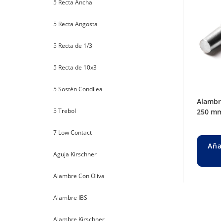
5 Recta Ancha
5 Recta Angosta
5 Recta de 1/3
5 Recta de 10x3
5 Sostén Condilea
alambre steinman liso ø 3,5 mm. long.
5 Trebol
250 mm
7 Low Contact
Aña
Aguja Kirschner
Alambre Con Oliva
Alambre IBS
Alambre Kirschner