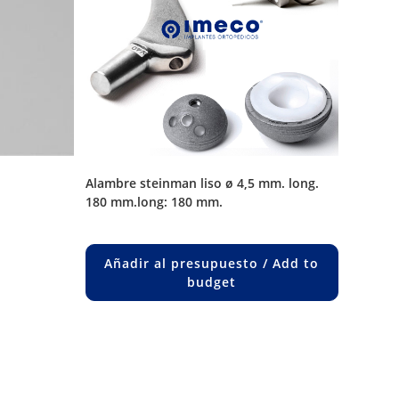
alambre steinman liso ø 4,5 mm. long.
180 mm.long: 180 mm.
uct
ple
Añadir al presupuesto / Add to
nts.
budget
ons
en
uct