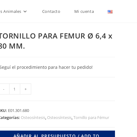
is Animales
Contacto
Mi cuenta
TORNILLO PARA FEMUR Ø 6,4 x
80 MM.
¡Seguí el procedimiento para hacer tu pedido!
TORNILLO
-
+
PARA
FEMUR
Ø
SKU:
E01.301.680
,4
Categorías:
Osteosíntesis
,
Osteosíntesis
,
Tornillo para Fémur
80
AÑADIR AL PRESUPUESTO / ADD TO