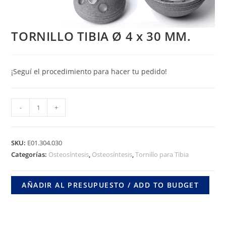
TORNILLO TIBIA Ø 4 x 30 MM.
¡Seguí el procedimiento para hacer tu pedido!
TORNILLO
-
+
TIBIA
Ø
4
SKU:
E01.304.030
x
Categorías:
Osteosíntesis
,
Osteosíntesis
,
Tornillo para Tibia
30
MM.
AÑADIR AL PRESUPUESTO / ADD TO BUDGET
cantidad