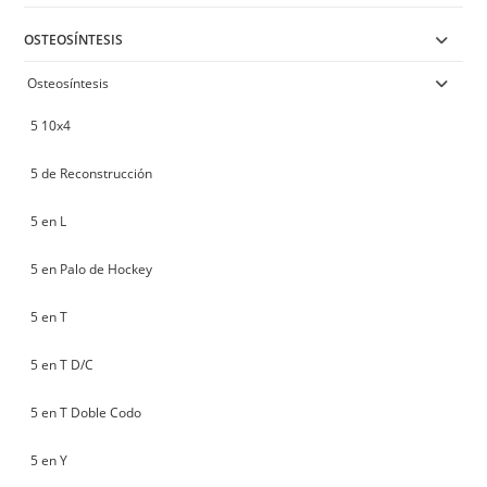
OSTEOSÍNTESIS
Osteosíntesis
5 10x4
5 de Reconstrucción
5 en L
5 en Palo de Hockey
5 en T
5 en T D/C
5 en T Doble Codo
5 en Y