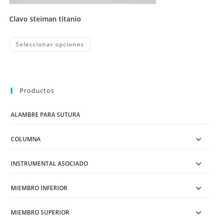
clavo steiman titanio
This
Seleccionar opciones
product
has
multiple
variants.
The
options
may
Productos
be
chosen
on
ALAMBRE PARA SUTURA
the
product
page
COLUMNA
INSTRUMENTAL ASOCIADO
MIEMBRO INFERIOR
MIEMBRO SUPERIOR