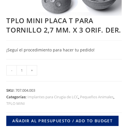
TPLO MINI PLACA T PARA
TORNILLO 2,7 MM. X 3 ORIF. DER.
¡Seguí el procedimiento para hacer tu pedido!
TPLO
-
+
MINI
PLACA
T
SKU:
707.004.003
PARA
Categorías:
Implantes para Cirugia de LCC
,
Pequeños Animales
,
TPLO MINI
TORNILLO
2,7
MM.
AÑADIR AL PRESUPUESTO / ADD TO BUDGET
X