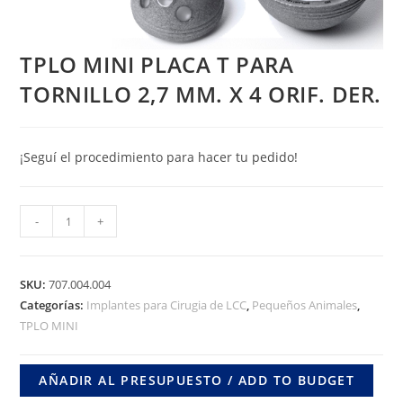
TPLO MINI PLACA T PARA
TORNILLO 2,7 MM. X 4 ORIF. DER.
¡Seguí el procedimiento para hacer tu pedido!
TPLO
-
+
MINI
PLACA
T
SKU:
707.004.004
PARA
Categorías:
Implantes para Cirugia de LCC
,
Pequeños Animales
,
TPLO MINI
TORNILLO
2,7
MM.
AÑADIR AL PRESUPUESTO / ADD TO BUDGET
X