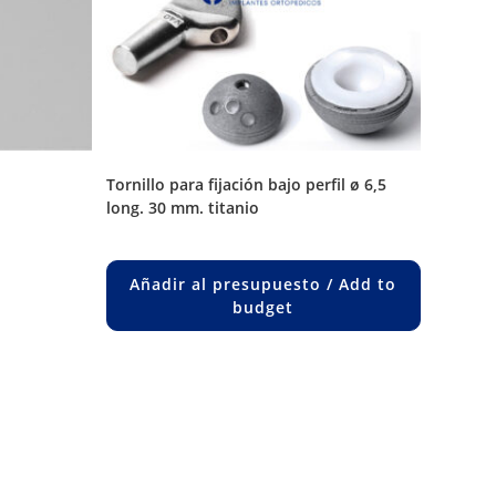
tornillo para fijación bajo perfil ø 6,5
long. 30 mm. titanio
uct
ple
Añadir al presupuesto / Add to
nts.
budget
ons
en
uct