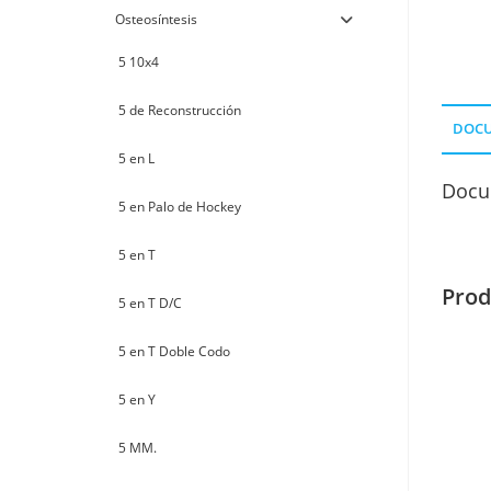
Osteosíntesis
5 10x4
5 de Reconstrucción
DOC
5 en L
Docu
5 en Palo de Hockey
5 en T
Prod
5 en T D/C
5 en T Doble Codo
5 en Y
5 MM.