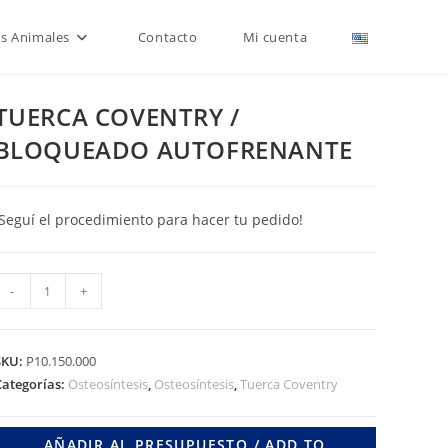
is Animales
Contacto
Mi cuenta
TUERCA COVENTRY /
BLOQUEADO AUTOFRENANTE
¡Seguí el procedimiento para hacer tu pedido!
TUERCA
-
+
COVENTRY
BLOQUEADO
SKU:
P10.150.000
AUTOFRENANTE
Categorías:
Osteosíntesis
,
Osteosíntesis
,
Tuerca Coventry
cantidad
AÑADIR AL PRESUPUESTO / ADD TO