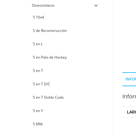
Osteosíntesis
5 10x4
5 de Reconstrucción
5 en L
5 en Palo de Hockey
5 en T
INFO
5 en T D/C
Infor
5 en T Doble Codo
5 en Y
LAR
5 MM.