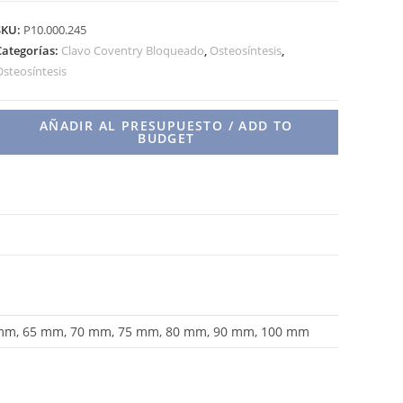
BLOQUEADO
SKU:
P10.000.245
cantidad
Categorías:
Clavo Coventry Bloqueado
,
Osteosíntesis
,
steosíntesis
AÑADIR AL PRESUPUESTO / ADD TO
BUDGET
mm, 65 mm, 70 mm, 75 mm, 80 mm, 90 mm, 100 mm