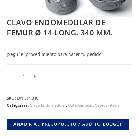
CLAVO ENDOMEDULAR DE
FEMUR Ø 14 LONG. 340 MM.
¡Seguí el procedimiento para hacer tu pedido!
CLAVO
-
+
ENDOMEDULAR
DE
FEMUR
SKU:
E01.314.340
Ø
Categorías:
Clavo Endomedular
,
Osteosíntesis
,
Osteosíntesis
14
LONG.
AÑADIR AL PRESUPUESTO / ADD TO BUDGET
340
MM.