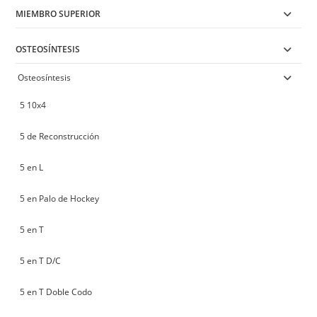
MIEMBRO SUPERIOR
OSTEOSÍNTESIS
Osteosíntesis
5 10x4
5 de Reconstrucción
5 en L
5 en Palo de Hockey
5 en T
5 en T D/C
5 en T Doble Codo