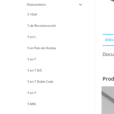
Osteosíntesis
5 10x4
5 de Reconstrucción
5 en L
DOC
5 en Palo de Hockey
Docu
5 en T
5 en T D/C
Prod
5 en T Doble Codo
5 en Y
5 MM.