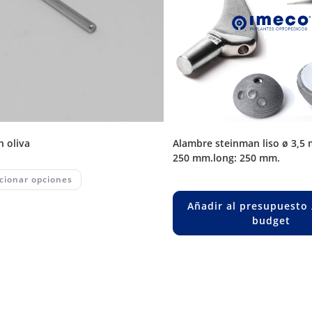
in oliva
alambre steinman liso ø 3,5 mm. long.
250 mm.long: 250 mm.
This
cionar opciones
product
has
multiple
Añadir al presupuesto 
variants.
budget
The
options
may
be
chosen
on
the
product
page