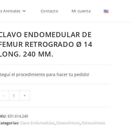
is Animales
Contacto
Mi cuenta
CLAVO ENDOMEDULAR DE
FEMUR RETROGRADO Ø 14
LONG. 240 MM.
¡Seguí el procedimiento para hacer tu pedido!
CLAVO
-
+
ENDOMEDULAR
DE
FEMUR
SKU:
E01.614.240
RETROGRADO
Categorías:
Clavo Endomedular
,
Osteosíntesis
,
Osteosíntesis
Ø