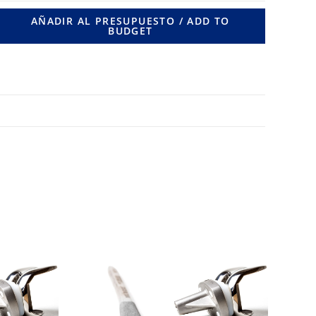
14
AÑADIR AL PRESUPUESTO / ADD TO
BUDGET
LONG.
240
MM.
cantidad