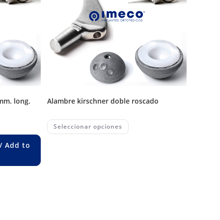
alambre kirschner doble roscado
This
Seleccionar opciones
product
has
multiple
/ Add to
variants.
The
options
may
be
chosen
on
the
product
page