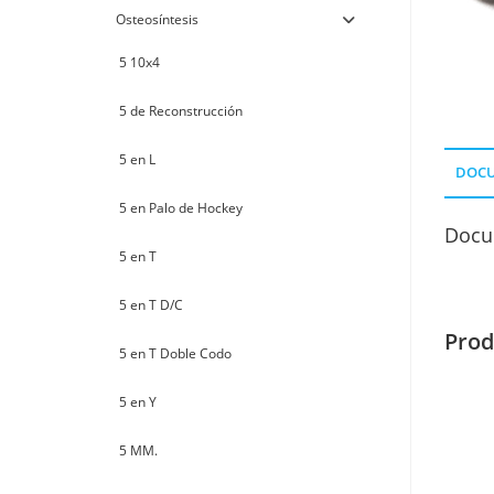
Osteosíntesis
5 10x4
5 de Reconstrucción
5 en L
DOC
5 en Palo de Hockey
Docu
5 en T
5 en T D/C
Prod
5 en T Doble Codo
5 en Y
5 MM.