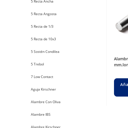
5 Recta Ancha
5 Recta Angosta
5 Recta de 1/3
5 Recta de 10x3
5 Sostén Condilea
alambre steinman roscado ø 3,5
5 Trebol
mm.lon
7 Low Contact
Aña
Aguja Kirschner
Alambre Con Oliva
Alambre IBS
Alambre Kirschner