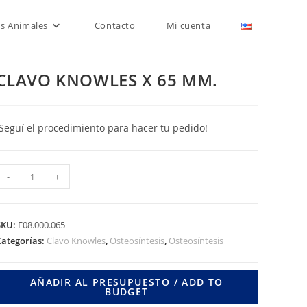
is Animales
Contacto
Mi cuenta
CLAVO KNOWLES X 65 MM.
¡Seguí el procedimiento para hacer tu pedido!
CLAVO
-
+
KNOWLES
X
65
SKU:
E08.000.065
MM.
Categorías:
Clavo Knowles
,
Osteosíntesis
,
Osteosíntesis
cantidad
AÑADIR AL PRESUPUESTO / ADD TO
BUDGET