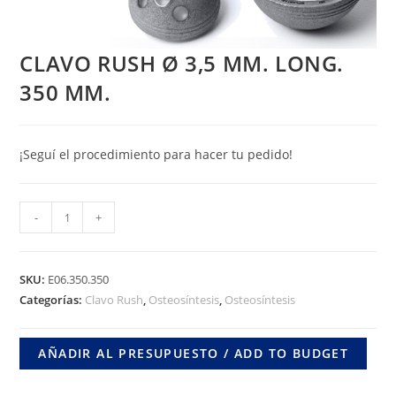
CLAVO RUSH Ø 3,5 MM. LONG.
350 MM.
¡Seguí el procedimiento para hacer tu pedido!
CLAVO
-
+
RUSH
Ø
3,5
SKU:
E06.350.350
MM.
Categorías:
Clavo Rush
,
Osteosíntesis
,
Osteosíntesis
LONG.
350
AÑADIR AL PRESUPUESTO / ADD TO BUDGET
MM.
cantidad