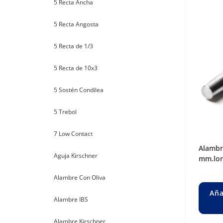
5 Recta Ancha
5 Recta Angosta
5 Recta de 1/3
5 Recta de 10x3
5 Sostén Condilea
5 Trebol
7 Low Contact
alambre steinman liso ø 4 mm. long. 200
Aguja Kirschner
mm.lon
Alambre Con Oliva
Aña
Alambre IBS
Alambre Kirschner