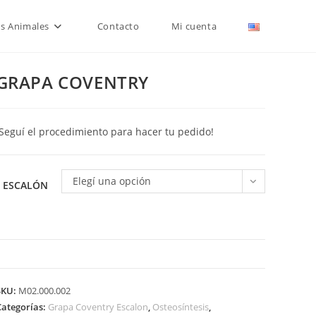
is Animales
Contacto
Mi cuenta
GRAPA COVENTRY
¡Seguí el procedimiento para hacer tu pedido!
Elegí una opción
ESCALÓN
GRAPA
COVENTRY
SKU:
M02.000.002
cantidad
Categorías:
Grapa Coventry Escalon
,
Osteosíntesis
,