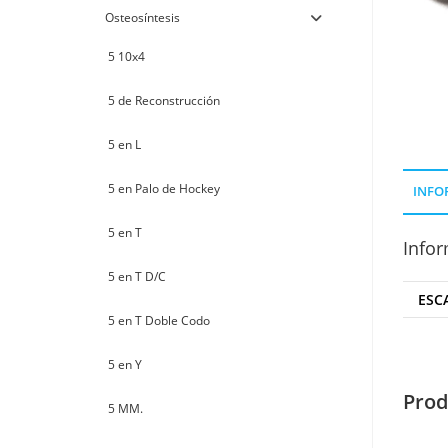
Osteosíntesis
5 10x4
5 de Reconstrucción
5 en L
5 en Palo de Hockey
INFO
5 en T
Infor
5 en T D/C
ESC
5 en T Doble Codo
5 en Y
Prod
5 MM.