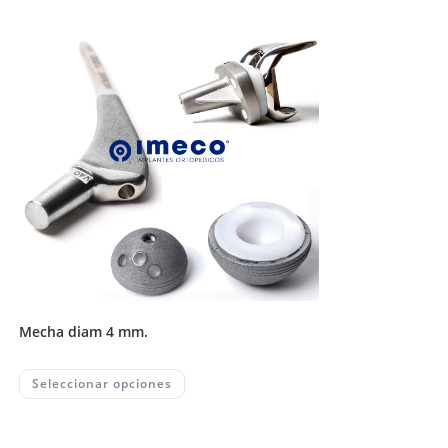
mecha diam 4 mm.
This
Seleccionar opciones
product
has
multiple
variants.
The