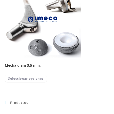
be
chosen
on
the
product
page
mecha diam 3,5 mm.
This
Seleccionar opciones
product
has
multiple
variants.
The
options
may
Productos
be
chosen
on