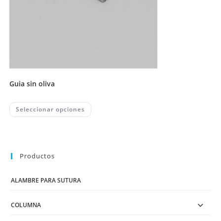
guia sin oliva
This
Seleccionar opciones
product
has
multiple
variants.
The
options
may
Productos
be
chosen
on
ALAMBRE PARA SUTURA
the
product
page
COLUMNA