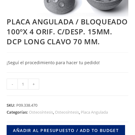
PLACA ANGULADA / BLOQUEADO
100ºX 4 ORIF. C/DESP. 15MM.
DCP LONG CLAVO 70 MM.
¡Seguí el procedimiento para hacer tu pedido!
PLACA
-
+
ANGULADA
/
BLOQUEADO
SKU:
P09.338.470
100ºX
Categorías:
Osteosíntesis
,
Osteosíntesis
,
Placa Angulada
4
ORIF.
AÑADIR AL PRESUPUESTO / ADD TO BUDGET
C/DESP.