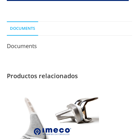
15MM.
DCP
LONG
DOCUMENTS
CLAVO
70
Documents
MM.
cantidad
Productos relacionados