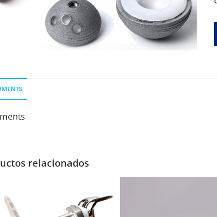
1
O
S
UMENTS
ments
uctos relacionados