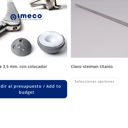
 ø 3,5 mm. con colocador
clavo steiman titanio
This
Seleccionar opciones
prod
dir al presupuesto / Add to
has
multi
budget
varia
The
opti
may
be
chos
on
the
prod