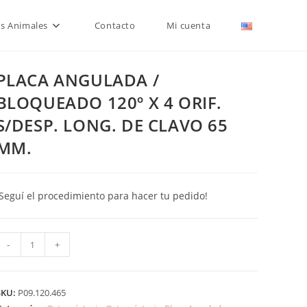
is Animales
Contacto
Mi cuenta
PLACA ANGULADA /
BLOQUEADO 120º X 4 ORIF.
S/DESP. LONG. DE CLAVO 65
MM.
¡Seguí el procedimiento para hacer tu pedido!
PLACA
-
+
ANGULADA
BLOQUEADO
SKU:
P09.120.465