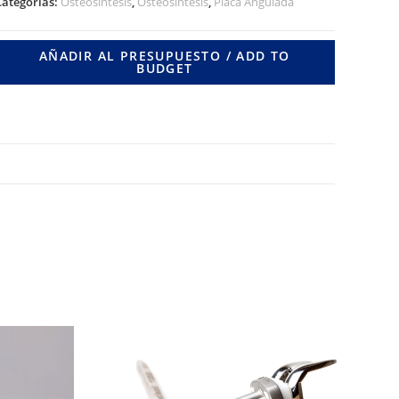
20º
Categorías:
Osteosíntesis
,
Osteosíntesis
,
Placa Angulada
X
4
AÑADIR AL PRESUPUESTO / ADD TO
BUDGET
RIF.
/DESP.
LONG.
DE
CLAVO
65
MM.
cantidad