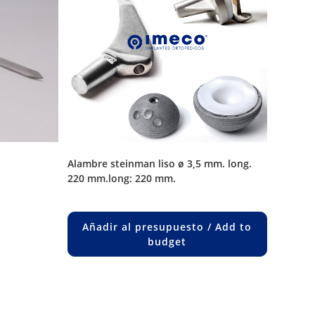
alambre steinman liso ø 3,5 mm. long.
220 mm.long: 220 mm.
uct
ple
Añadir al presupuesto / Add to
nts.
budget
ons
en
uct