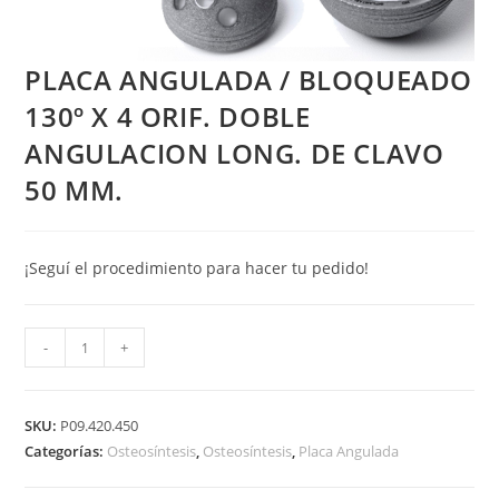
PLACA ANGULADA / BLOQUEADO
130º X 4 ORIF. DOBLE
ANGULACION LONG. DE CLAVO
50 MM.
¡Seguí el procedimiento para hacer tu pedido!
PLACA
-
+
ANGULADA
/
BLOQUEADO
SKU:
P09.420.450
130º
Categorías:
Osteosíntesis
,
Osteosíntesis
,
Placa Angulada
X