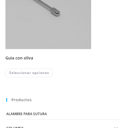
guia con oliva
This
Seleccionar opciones
product
has
multiple
variants.
The
options
may
Productos
be
chosen
on
ALAMBRE PARA SUTURA
the
product
page