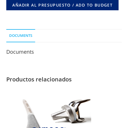
4
AÑADIR AL PRESUPUESTO / ADD TO BUDGET
ORIF.
DOBLE
ANGULACION
LONG.
DOCUMENTS
DE
CLAVO
Documents
50
MM.
cantidad
Productos relacionados