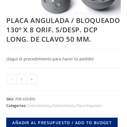
PLACA ANGULADA / BLOQUEADO
130º X 8 ORIF. S/DESP. DCP
LONG. DE CLAVO 50 MM.
¡Seguí el procedimiento para hacer tu pedido!
PLACA
-
+
ANGULADA
/
BLOQUEADO
SKU:
P09.333.850
130º
Categorías:
Osteosíntesis
,
Osteosíntesis
,
Placa Angulada
X
8
AÑADIR AL PRESUPUESTO / ADD TO BUDGET
ORIF.