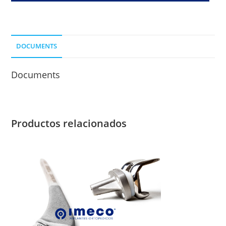
S/DESP.
DCP
LONG.
DOCUMENTS
DE
CLAVO
Documents
50
MM.
cantidad
Productos relacionados