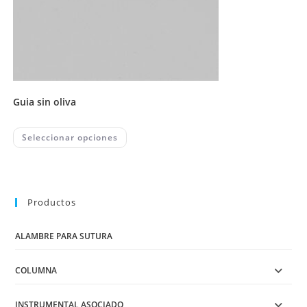
guia sin oliva
This
Seleccionar opciones
product
has
multiple
variants.
The
options
may
Productos
be
chosen
on
ALAMBRE PARA SUTURA
the
product
page
COLUMNA
INSTRUMENTAL ASOCIADO