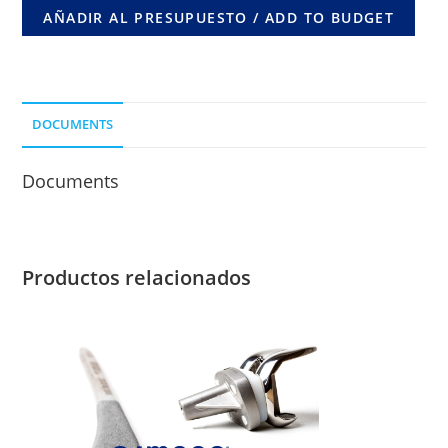
90º
AÑADIR AL PRESUPUESTO / ADD TO BUDGET
X
5
ORIF.
COMUN
DOCUMENTS
LONG.
DE
Documents
CLAVO
65
MM.
(0-
Productos relacionados
5
AÑOS)
CORTICAL
3,5
MM.
cantidad