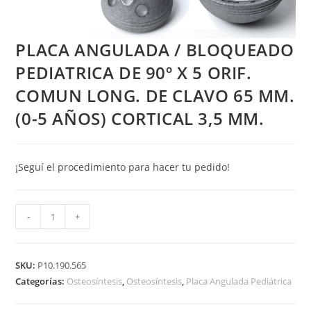
PLACA ANGULADA / BLOQUEADO
PEDIATRICA DE 90º X 5 ORIF.
COMUN LONG. DE CLAVO 65 MM.
(0-5 AÑOS) CORTICAL 3,5 MM.
¡Seguí el procedimiento para hacer tu pedido!
PLACA
-
+
ANGULADA
/
BLOQUEADO
SKU:
P10.190.565
PEDIATRICA
Categorías:
Osteosíntesis
,
Osteosíntesis
,
Placa Angulada Pediátrica
DE