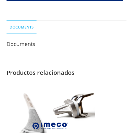
5
ORIF.
P/
DOCUMENTS
Ø
4,5
Documents
MM.
cantidad
Productos relacionados