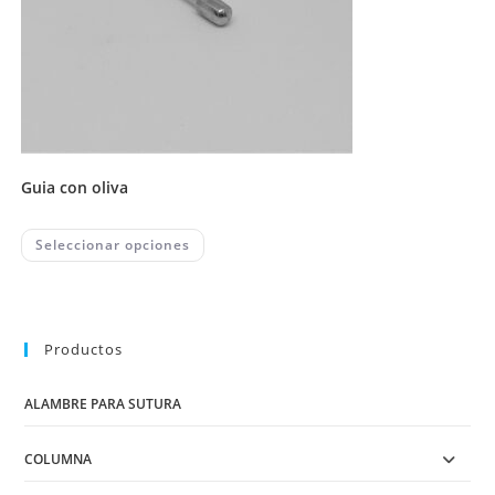
guia con oliva
This
Seleccionar opciones
product
has
multiple
variants.
The
options
may
Productos
be
chosen
on
ALAMBRE PARA SUTURA
the
product
page
COLUMNA