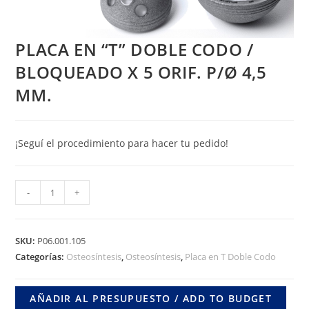
PLACA EN “T” DOBLE CODO /
BLOQUEADO X 5 ORIF. P/Ø 4,5
MM.
¡Seguí el procedimiento para hacer tu pedido!
PLACA
-
+
EN
"T"
DOBLE
SKU:
P06.001.105
CODO
Categorías:
Osteosíntesis
,
Osteosíntesis
,
Placa en T Doble Codo
/
BLOQUEADO
AÑADIR AL PRESUPUESTO / ADD TO BUDGET
X