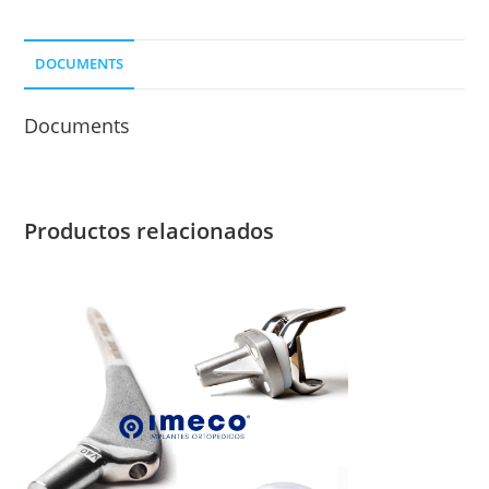
ORIF.
P/
DOCUMENTS
Ø
2
Documents
MM.
cantidad
Productos relacionados