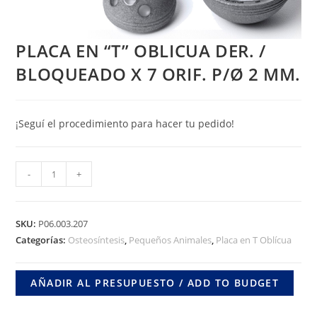
PLACA EN “T” OBLICUA DER. /
BLOQUEADO X 7 ORIF. P/Ø 2 MM.
¡Seguí el procedimiento para hacer tu pedido!
PLACA
-
+
EN
"T"
OBLICUA
SKU:
P06.003.207
DER.
Categorías:
Osteosíntesis
,
Pequeños Animales
,
Placa en T Oblícua
/
BLOQUEADO
AÑADIR AL PRESUPUESTO / ADD TO BUDGET
X
7