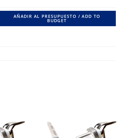
RIF.
ZQ.
AÑADIR AL PRESUPUESTO / ADD TO
BUDGET
BLOQUEADO
/
Ø
,5
MM.
cantidad