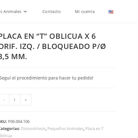
is Animales
Contacto
Mi cuenta
PLACA EN “T” OBLICUA X 6
ORIF. IZQ. / BLOQUEADO P/Ø
3,5 MM.
¡Seguí el procedimiento para hacer tu pedido!
PLACA
-
+
EN
T"
OBLICUA
SKU:
P06.004.106
X
Categorías:
Osteosíntesis
,
Pequeños Animales
,
Placa en T
Oblícua
6