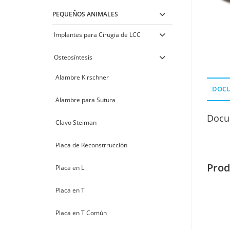
PEQUEÑOS ANIMALES
Implantes para Cirugia de LCC
Osteosíntesis
Alambre Kirschner
DOC
Alambre para Sutura
Docu
Clavo Steiman
Placa de Reconstrrucción
Prod
Placa en L
Placa en T
Placa en T Común