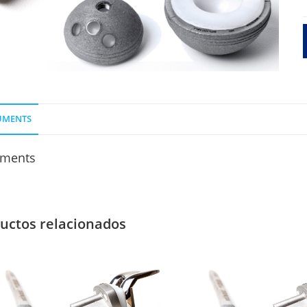
O
I
/
P
3
UMENTS
ments
uctos relacionados