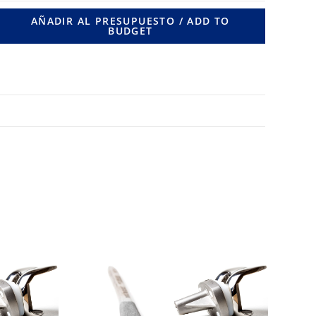
5
AÑADIR AL PRESUPUESTO / ADD TO
BUDGET
RIF.
/
Ø
,7
MM.
LONG.50
MM.
cantidad