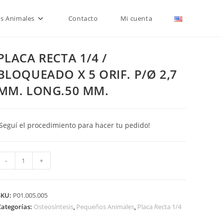
is Animales
Contacto
Mi cuenta
PLACA RECTA 1/4 /
BLOQUEADO X 5 ORIF. P/Ø 2,7
MM. LONG.50 MM.
¡Seguí el procedimiento para hacer tu pedido!
PLACA
-
+
RECTA
/4
SKU:
P01.005.005
BLOQUEADO
Categorías:
Osteosíntesis
,
Pequeños Animales
,
Placa Recta 1/4
X