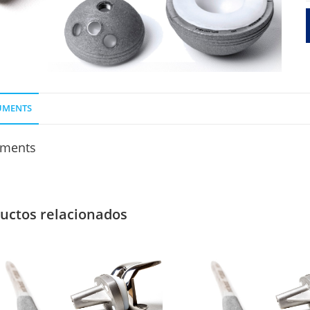
O
P
2
UMENTS
ments
uctos relacionados