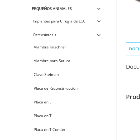
PEQUEÑOS ANIMALES
Implantes para Cirugia de LCC
Osteosíntesis
Alambre Kirschner
DOC
Alambre para Sutura
Docu
Clavo Steiman
Placa de Reconstrrucción
Prod
Placa en L
Placa en T
Placa en T Común