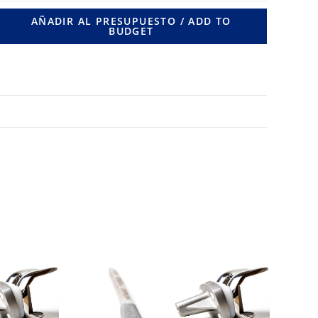
X
AÑADIR AL PRESUPUESTO / ADD TO
BUDGET
16
RIF.
LONG.263
MM.
cantidad