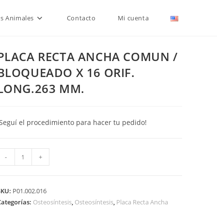
is Animales
Contacto
Mi cuenta
PLACA RECTA ANCHA COMUN /
BLOQUEADO X 16 ORIF.
LONG.263 MM.
¡Seguí el procedimiento para hacer tu pedido!
PLACA
-
+
RECTA
ANCHA
COMUN
SKU:
P01.002.016
Categorías:
Osteosíntesis
,
Osteosíntesis
,
Placa Recta Ancha
BLOQUEADO