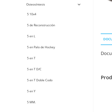
Osteosíntesis
5 10x4
5 de Reconstrucción
5 en L
DOC
5 en Palo de Hockey
Docu
5 en T
5 en T D/C
Prod
5 en T Doble Codo
5 en Y
5 MM.