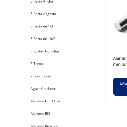
5 Recta Ancha
5 Recta Angosta
5 Recta de 1/3
5 Recta de 10x3
5 Sostén Condilea
alambre steinman liso ø 4 mm. long. 180
5 Trebol
mm.lon
7 Low Contact
Aña
Aguja Kirschner
Alambre Con Oliva
Alambre IBS
Alambre Kirschner