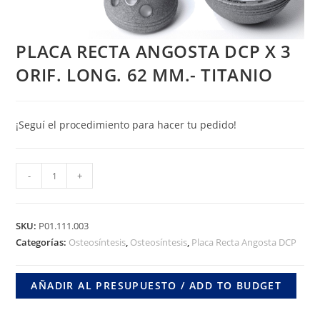
PLACA RECTA ANGOSTA DCP X 3
ORIF. LONG. 62 MM.- TITANIO
¡Seguí el procedimiento para hacer tu pedido!
PLACA
-
+
RECTA
ANGOSTA
DCP
SKU:
P01.111.003
X
Categorías:
Osteosíntesis
,
Osteosíntesis
,
Placa Recta Angosta DCP
3
ORIF.
AÑADIR AL PRESUPUESTO / ADD TO BUDGET
LONG.
62