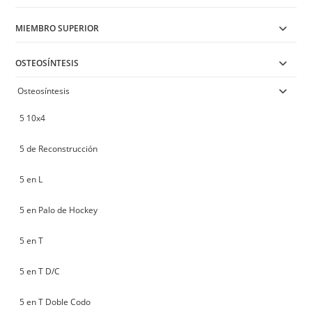
MIEMBRO SUPERIOR
OSTEOSÍNTESIS
Osteosíntesis
5 10x4
5 de Reconstrucción
5 en L
5 en Palo de Hockey
5 en T
5 en T D/C
5 en T Doble Codo